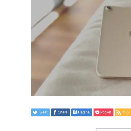
Tweet
Share
Hatena
Pocket
RSS