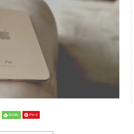
feedly
Pin it