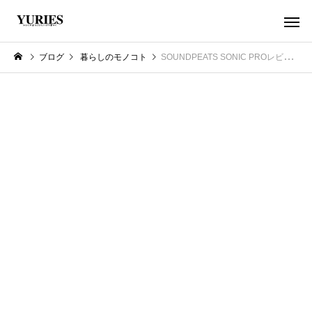
ブログ
暮らしのモノコト
SOUNDPEATS SONIC PROレビュー！低遅延モードで途切れない！