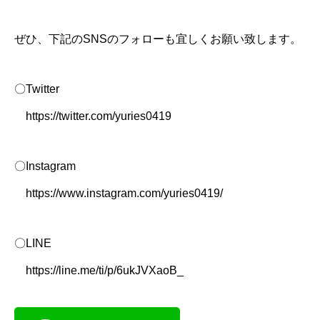
ぜひ、下記のSNSのフォローも宜しくお願い致します。
〇Twitter
https://twitter.com/yuries0419
〇Instagram
https://www.instagram.com/yuries0419/
〇LINE
https://line.me/ti/p/6ukJVXaoB_