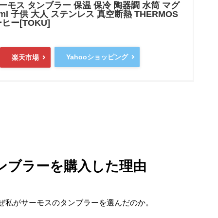
モス タンブラー 保温 保冷 陶器調 水筒 マグ
ml 子供 大人 ステンレス 真空断熱 THERMOS
ーヒー[TOKU]
Yahooショッピング
楽天市場
ンブラーを購入した理由
ぜ私がサーモスのタンブラーを選んだのか。