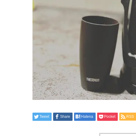
Tweet
Share
Hatena
Pocket
RSS