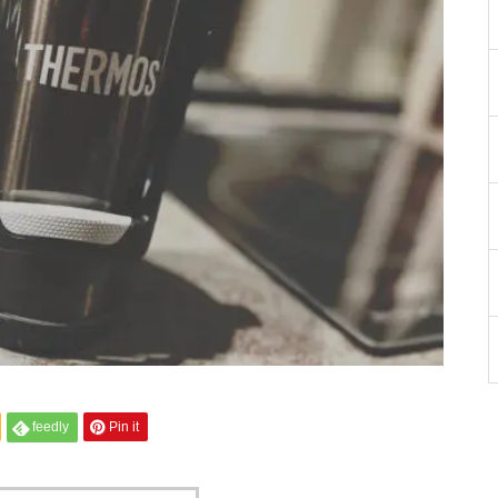
feedly
Pin it