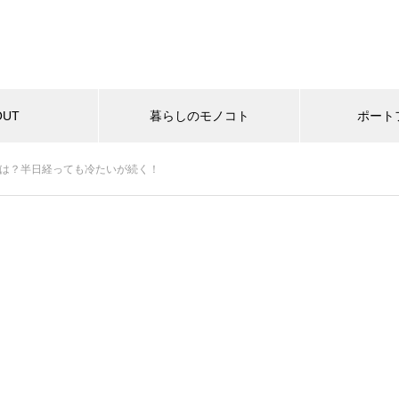
OUT
暮らしのモノコト
ポート
は？半日経っても冷たいが続く！